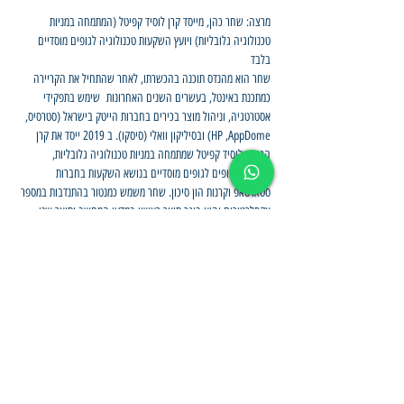
מרצה: שחר כהן, מייסד קרן לוסיד קפיטל (המתמחה במניות 
טכנולוגיה גלובליות) ויועץ השקעות טכנולוגיה לגופים מוסדיים 
בלבד
שחר הוא מהנדס תוכנה בהכשרתו, לאחר שהתחיל את הקריירה 
כמתכנת באינטל, בעשרים השנים האחרונות  שימש בתפקידי 
אסטרטגיה, וניהול מוצר בכירים בחברות הייטק בישראל (סטרסיס, 
HP ,AppDome) ובסיליקון וואלי (סיסקו). ב 2019 ייסד את קרן 
הגידור לוסיד קפיטל שמתמחה במניות טכנולוגיה גלובליות, 
ומייעצת לגופים לגופים מוסדיים בנושא השקעות בחברות 
סטארטאפ וקרנות הון סיכון. שחר משמש כמנטור בהתנדבות במספר 
אקסלרטורים והוא בוגר תואר ראשון במדעי המחשב ותואר שני 
במנהל עסקים 
הוובינר מיועד ללקוחות כשירים , בעצם הרשמתכם לוובינר, הינכם 
מאשרים כי הינכם לקוחות כשירים, להגדרת לקוחות כשירים
 לחצו 
כאן
שיתוף